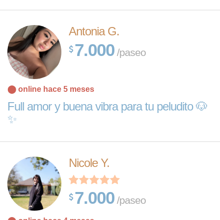
Antonia G.
7.000
/paseo
⬤ online hace 5 meses
Full amor y buena vibra para tu peludito 🐶
✨
Nicole Y.
7.000
/paseo