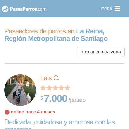
saltar
menú
al
contenido
Paseadores de perros en
La Reina,
Región Metropolitana de Santiago
buscar en otra zona
Lais C.
7.000
/paseo
⬤ online hace 4 meses
Dedicada ,cuidadosa y amorosa con las