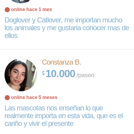
⬤ online hace 1 mes
Doglover y Catlover, me importan mucho
los animales y me gustaria conocer mas de
ellos
Constanza B.
10.000
/paseo
⬤ online hace 5 meses
Las mascotas nos enseñan lo que
Leaflet
| Map
realmente importa en esta vida, que es el
data ©
OpenStreetMap
cariño y vivir el presente
contributors,
CC-BY-SA
,