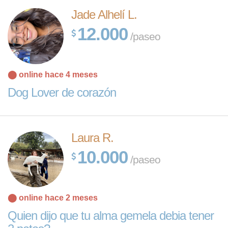
Jade Alhelí L.
12.000
/paseo
⬤ online hace 4 meses
Dog Lover de corazón
Laura R.
10.000
/paseo
⬤ online hace 2 meses
Leaflet
| Map
Quien dijo que tu alma gemela debia tener
data ©
OpenStreetMap