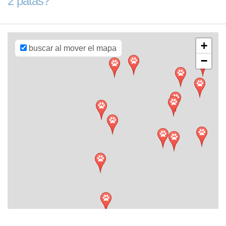
2 patas?
contributors,
CC-BY-SA
,
Imagery ©
Mapbox
+
buscar al mover el mapa
−