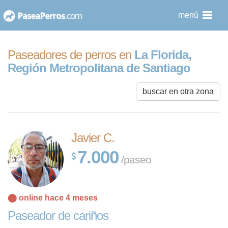
saltar
menú
al
contenido
Paseadores de perros en
La Florida,
Región Metropolitana de Santiago
buscar en otra zona
Javier C.
7.000
/paseo
⬤ online hace 4 meses
Paseador de cariños