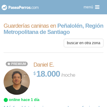
saltar
menú
al
contenido
Guarderías caninas en
Peñalolén, Región
Metropolitana de Santiago
buscar en otra zona
Daniel E.
PREMIUM
18.000
/noche
⬤ online hace 1 día