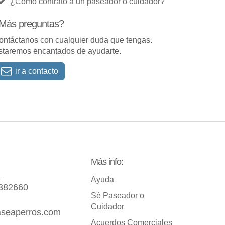
¿Cómo contrato a un paseador o cuidador?
Más preguntas?
ontáctanos con cualquier duda que tengas.
staremos encantados de ayudarte.
ir a contacto
Más info:
:
Ayuda
382660
Sé Paseador o
Cuidador
seaperros.com
Acuerdos Comerciales