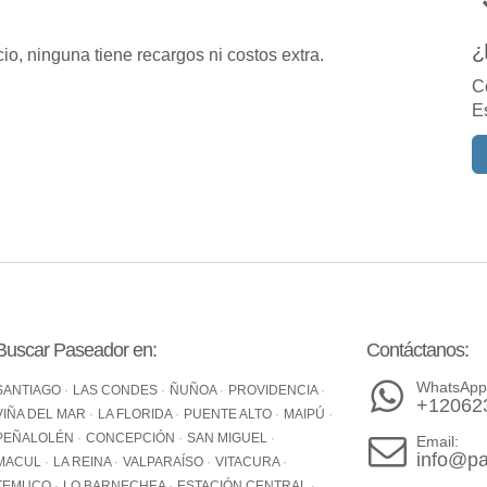
¿
o, ninguna tiene recargos ni costos extra.
C
E
Buscar Paseador en:
Contáctanos:
WhatsApp
SANTIAGO
LAS CONDES
ÑUÑOA
PROVIDENCIA
+12062
VIÑA DEL MAR
LA FLORIDA
PUENTE ALTO
MAIPÚ
PEÑALOLÉN
CONCEPCIÓN
SAN MIGUEL
Email:
info@pa
MACUL
LA REINA
VALPARAÍSO
VITACURA
TEMUCO
LO BARNECHEA
ESTACIÓN CENTRAL