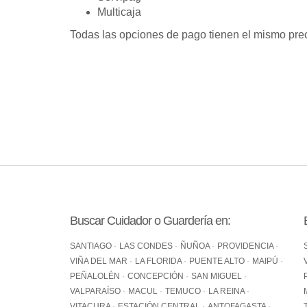
Multicaja
Todas las opciones de pago tienen el mismo preci
Buscar Cuidador o Guardería en:
SANTIAGO
LAS CONDES
ÑUÑOA
PROVIDENCIA
VIÑA DEL MAR
LA FLORIDA
PUENTE ALTO
MAIPÚ
PEÑALOLÉN
CONCEPCIÓN
SAN MIGUEL
VALPARAÍSO
MACUL
TEMUCO
LA REINA
VITACURA
ESTACIÓN CENTRAL
ANTOFAGASTA